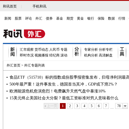
和讯首页
|
手机和讯
新闻
|
股票
|
评论
|
外汇
|
债券
|
基金
|
期货
|
黄金
|
银行
|
保险
|
数据
|
行情
|
汇市观察
货币动态
人民币
专题
专家分析
分析专栏
即时市况
视频播报
经纪商
滚动
机构分析
高清解盘
外汇首页
>
外汇专题列表
食品ETF（515710）标的指数成份股季报密集发布，归母净利润最
230%！机构：食饮行业有望迎来景气拐点
500年最严重！这件事发生，德国首当其冲，GDP或下滑2%？
欧洲能源危机愈演愈烈！电费飙升天然气盘中暴涨10%
15美元终止美国社会大分裂？最低工资标准对穷人意味着什么
上一页
下一页
1
2
3
4
5
6
7
78
…