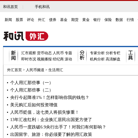
和讯首页
|
手机和讯
新闻
|
股票
|
评论
|
外汇
|
债券
|
基金
|
期货
|
黄金
|
银行
|
保险
|
数据
|
行情
|
汇市观察
货币动态
人民币
专题
专家分析
分析专栏
即时市况
视频播报
经纪商
滚动
机构分析
高清解盘
外汇首页
>
人民币频道
>
生活用汇
个人用汇那些事（一）
个人用汇那些事（二）
央行今起降准1%！怎样影响你我的钱包？
美元购汇后如何投资增值
人民币贬值，这七类人将损失惨重！
13年汇改红利：企业换汇居民出国更方便了
人民币一度跌破6.9央行出手了！对我们有何影响？
出国留学、旅游：你必须要了解的用汇政策