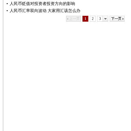
人民币贬值对投资者投资方向的影响
人民币汇率双向波动 大家用汇该怎么办
上一页
下一页
1
2
3