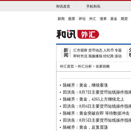
和讯首页
|
手机和讯
新闻
|
股票
|
评论
|
外汇
|
债券
|
基金
|
期货
|
汇市观察
货币动态
人民币
专题
即时市况
视频播报
经纪商
滚动
外汇首页
>
外汇分析
>
名家前瞻
陈峻齐：黄金，继续看涨
田洪良：8月7日主要货币短线操作指
陈峻齐：黄金，4265上方继续北上
田洪良：8月6日主要货币短线操作指
陈峻齐：黄金突破在即 等待数据冲击
田洪良：8月5日主要货币短线操作指
陈峻齐：黄金，反复震荡