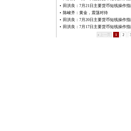
田洪良：7月21日主要货币短线操作指
陈峻齐：黄金，震荡对待
田洪良：7月20日主要货币短线操作指
田洪良：7月17日主要货币短线操作指
上一页
1
2
新闻
股票
基金
黄金
频
交
道
易
外汇
期货
保险
银行
理财
债券
互金
评论