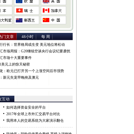
热门文章
48小时
每 周
行行长：世界格局或生变 美元地位将松动
汇市场周报：G20继续空谈央行会议纪要袭扰
汇市场十大重要事件
1美元上的惊天秘密
龙：欧元已打开另一个上涨空间后市强势
：新元失宠早晚殃及澳元
友互动
如何选择资金安全的平台
2017年全球上市外汇交易平台对比
我用本人的交易系统为大家演示翻仓