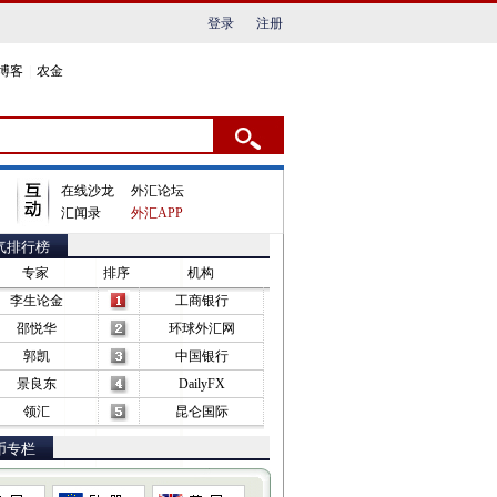
登录
注册
博客
|
农金
在线沙龙
外汇论坛
汇闻录
外汇APP
气排行榜
专家
排序
机构
李生论金
工商银行
邵悦华
环球外汇网
郭凯
中国银行
景良东
DailyFX
领汇
昆仑国际
币专栏