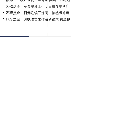
段雄伟：脱欧促使黄金青睐 英镑上演绝地
反击
邓双点金：黄金温和上行，目前多空博弈
不是最好时机
邓双点金：日元连续三连阴，依然考虑逢
高做空
狼牙之金：月线收官之作波动很大 黄金原
油分道扬镳
汇频道联系方式
热线: 010-85650937 010-85651117
合作热线:
点击进入
们提意见
财经客户端