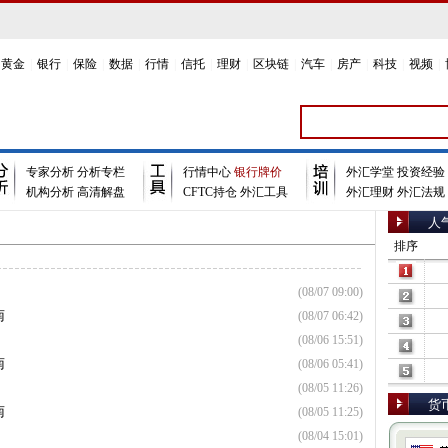
黄金
|
银行
|
保险
|
数据
|
行情
|
信托
|
理财
|
区块链
|
汽车
|
房产
|
科技
|
视频
|
专家分析
分析专栏
行情中心
银行牌价
外汇学堂
投资经验
机构分析
高清解盘
CFTC持仓
外汇工具
外汇理财
外汇法规
人
排序
(08/07 09:00)
南
(08/07 06:42)
(08/06 15:51)
南
(08/06 05:41)
(08/05 11:26)
货
南
(08/05 11:25)
(08/04 15:01)