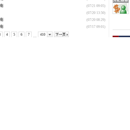
南
(07/21 09:05)
(07/20 13:50)
南
(07/20 08:29)
南
(07/17 09:01)
下一页
3
4
5
6
7
410
…
外
信息提供
广告
给我