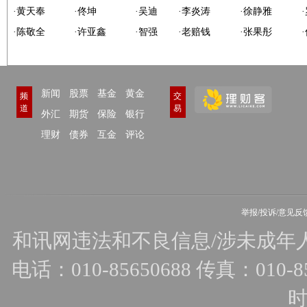
·
黄天奉
·
佟坤
·
吴迪
·
李炎涛
·
徐静雅
·
·
陈敬全
·
许亚鑫
·
智强
·
老赔钱
·
张果彤
·
新闻
股票
基金
黄金
频
交
道
易
外汇
期货
保险
银行
理财
债券
互金
评论
举报/投诉/意见反
和讯网违法和不良信息/涉未成年人有害
电话：010-85650688 传真：010-856
时