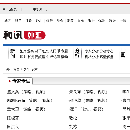
和讯首页
|
手机和讯
新闻
|
股票
|
评论
|
外汇
|
债券
|
基金
|
期货
|
黄金
|
银行
|
保险
|
数据
|
行情
|
汇市观察
货币动态
人民币
专题
专家分析
分析专栏
即时市况
视频播报
经纪商
滚动
机构分析
高清解盘
外汇首页
>
外汇专栏
专家专栏
·
盛文兵
（
策略
、
视频
）
·
景良东
（
策略
、
视频
）
·
李
·
郭凯Kevin
（
策略
、
视频
）
·
邵悦华
（
策略
、
视频
）
·
曹
·
章大卫
（
策略
、
视频
）
·
领汇
（
论坛
、
视频
）
·
昊
·
陈峻齐
·
敬松
·
张
·
田洪良
·
刘栋
·
周