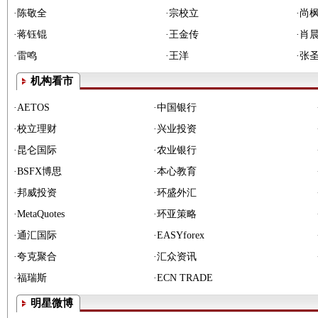
·
陈敬全
·
宗校立
·
尚
·
蒋钰锟
·
王金传
·
肖
·
雷鸣
·
王洋
·
张
机构看市
·
AETOS
·
中国银行
·
校立理财
·
兴业投资
·
昆仑国际
·
农业银行
·
BSFX博思
·
本心教育
·
邦威投资
·
环盛外汇
·
MetaQuotes
·
环亚策略
·
通汇国际
·
EASYforex
·
夸克聚合
·
汇众资讯
·
福瑞斯
·
ECN TRADE
明星微博