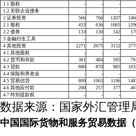
1.1 股权
-
-
-
1.2 关联企业债务
-
-
-
2 证券投资
566
766
1207
146
2.1 股权
433
636
1065
129
2.2 债券
133
130
142
17
3 金融衍生工具
-
-
-
4 其他投资
2271
2675
3152
377
4.1 其他股权
-
-
-
4.2 货币和存款
381
484
595
79
4.3 贷款
880
870
985
103
4.4 保险和养老金
-
-
-
4.5 贸易信贷
809
1063
1196
148
4.6 其他应付款
200
257
377
46
4.7 特别提款权
-
-
-
数据来源：国家外汇管理
中国国际货物和服务贸易数据（2015