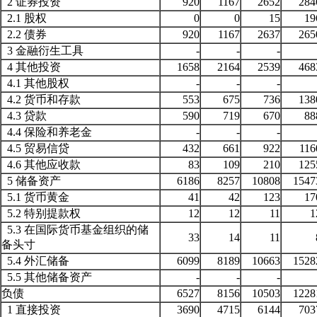
2 证券投资
920
1167
2652
284
2.1 股权
0
0
15
19
2.2 债券
920
1167
2637
265
3 金融衍生工具
-
-
-
4 其他投资
1658
2164
2539
468
4.1 其他股权
-
-
-
4.2 货币和存款
553
675
736
138
4.3 贷款
590
719
670
88
4.4 保险和养老金
-
-
-
4.5 贸易信贷
432
661
922
116
4.6 其他应收款
83
109
210
125
5 储备资产
6186
8257
10808
1547
5.1 货币黄金
41
42
123
17
5.2 特别提款权
12
12
11
1
5.3 在国际货币基金组织的储
33
14
11
备头寸
5.4 外汇储备
6099
8189
10663
1528
5.5 其他储备资产
-
-
-
负债
6527
8156
10503
1228
1 直接投资
3690
4715
6144
703