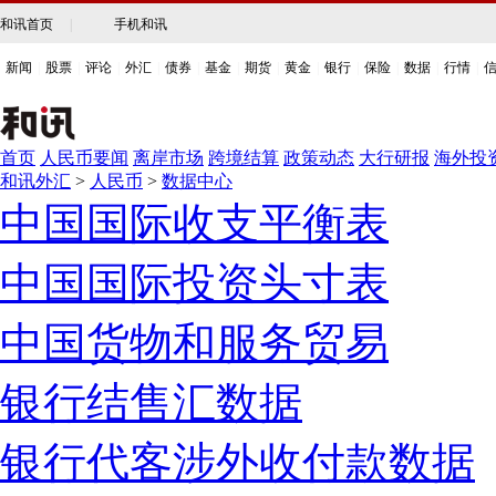
和讯首页
|
手机和讯
新闻
|
股票
|
评论
|
外汇
|
债券
|
基金
|
期货
|
黄金
|
银行
|
保险
|
数据
|
行情
|
首页
人民币要闻
离岸市场
跨境结算
政策动态
大行研报
海外投
和讯外汇
>
人民币
>
数据中心
中国国际收支平衡表
中国国际投资头寸表
中国货物和服务贸易
银行结售汇数据
银行代客涉外收付款数据