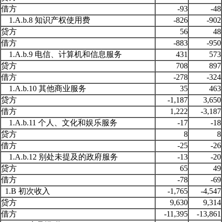
借方
-93
-48
1.A.b.8 知识产权使用费
-826
-902
贷方
56
48
借方
-883
-950
1.A.b.9 电信、计算机和信息服务
431
573
贷方
708
897
借方
-278
-324
1.A.b.10 其他商业服务
35
463
贷方
-1,187
3,650
借方
1,222
-3,187
1.A.b.11 个人、文化和娱乐服务
-17
-18
贷方
8
8
借方
-25
-26
1.A.b.12 别处未提及的政府服务
-13
-20
贷方
65
49
借方
-78
-69
1.B 初次收入
-1,765
-4,547
贷方
9,630
9,314
借方
-11,395
-13,861