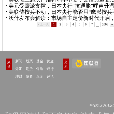
央行料按兵不动，植田和男能否释放足够鹰
美元受鹰派支撑，日本央行“抗通胀”呼声升
美联储按兵不动，日本央行能否用“鹰派按兵
日元面临政策拐点
沃什发布会解读：市场自主定价新时代开启，
动”扳回一局？
月政策保留全部可能性
上一页
下一
1
2
3
4
5
6
7
2068
…
新闻
股票
基金
黄金
频
交
道
易
外汇
期货
保险
银行
理财
债券
互金
评论
举报/投诉/意见反