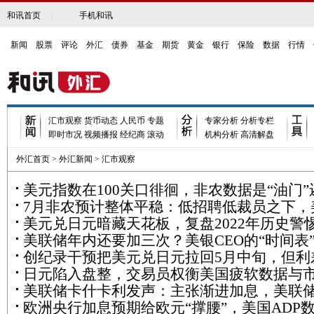
和讯首页
|
手机和讯
新闻
|
股票
|
评论
|
外汇
|
债券
|
基金
|
期货
|
黄金
|
银行
|
保险
|
数据
|
行情
|
汇市观察
货币动态
人民币
专题
专家分析
分析专栏
即时市况
视频播报
经纪商
滚动
机构分析
高清解盘
外汇首页
>
外汇新闻
>
汇市观察
美元指数在100关口徘徊，非农数据是“油门”
7月非农预计整体平稳：低招聘低裁员之下，
是“刹车”？
美元兑日元暗藏天花板，复盘2022年历史警
联储政策路径面临重大分叉
美联储年内还要加三次？美银CEO的“时间表
度回调风险
创纪录干预把美元兑日元拉回5月中旬，但利
场敢信吗？
日元陷入盘整，交易员权衡美国疲软数据与
没变，接下来靠什么？
美联储卡什卡利发声：主张渐进加息，美联
情绪
欧洲央行加息预期给欧元“撑腰”，美国ADP
部政策分歧