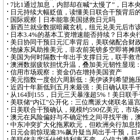
7比1通过加息，内部却在喊“太慢了”，日本
能否助推欧元上行？
日元持续大幅贬值，读懂美日联合干预背后
纪要暴露了什么？
国际观察丨日本能靠美国拯救日元吗
心疑问
新西兰就业数据暗藏玄机，纽元兑美元后市
日本3.4%的基本工资增速能否持续？日本央
何演绎？
美日协同干预日元汇率背后，美联储配合财
下一步棋怎么走？
地缘东风助推美元，非农前英镑多空即将摊
为美国金融外交铺路
美国为何时隔数十年出手支撑日元，联手救
澳洲数据疲软担忧升温，叠加美元韧性显现
幕后真相来了！
信用市场观察：资金仍在增持美国资产
元短期回调风险几何？
美元指数一度创六周新低：美伊谈判希望施
近四十年新低到五月来最强：美日确认联手
非农数据成关键变量
从164到155，日元三天暴涨超5%！美日联手
预，日元“暴力反弹”能走多远？
美联储“内讧”公开化：三位鹰派大佬联名逼
预威力有多大？历史数据给出答案
日美联合干预确认，规模约590亿美元，市场
沃什的利率决策为何陷入两难？
澳元在风险偏好与不确定性之间寻找平衡，
干预后进入观望模式
中东冲突扩大化拖累欧元，但欧洲央行加息
联储加息预期托底
日元会前惊现逾3%飙升疑当局出手干预，日
限制跌幅
美联储主席沃什维持利率不变，公信力遭受