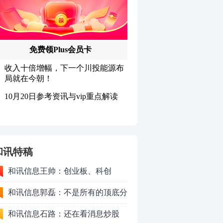
和讯特稿
和讯信息王帅：创业板、科创
50VS银行，底部区间与顶部区间
和讯信息郭磊：不是所有的顶底分
型都是顶底！
和讯信息石路：还在看消息炒股