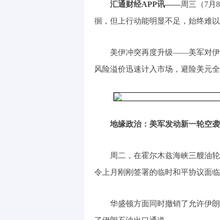
汇通财经APP讯——
周三（7月
徊，但上行动能明显不足，始终难以
美伊冲突再度升级——美军对伊
风险溢价迅速计入市场，避险美元全
地缘政治：美军发动新一轮空袭
周二，在霍尔木兹海峡三艘油轮
令上月刚刚签署的临时和平协议面临
华盛顿方面同时撤销了允许伊朗