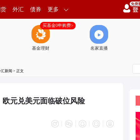
期货
外汇
债券
更多
买基金0申购费>
基金理财
名家直播
外汇新闻
> 正文
，欧元兑美元面临破位风险