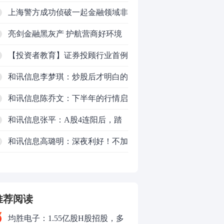
吗？
上海警方成功侦破一起金融领域非
法代理维权敲诈勒索案件
亮剑金融黑灰产 护航营商好环境
——上海普陀严打“代理维权”敲诈
【投资者教育】证券投顾行业首例
犯罪、筑牢金融法治屏障
以敲诈勒索罪定罪的非法代理维权
和讯信息李梦琪：炒股后才明白的
案二审宣判，主犯获刑五年
九个人生道理
和讯信息陈乔文：下半年的行情启
动了
和讯信息张平：A股4连阳后，踏
空怎么办？结构性回补！
和讯信息高璐明：深夜利好！不加
0
息了？周一还能涨吗？
推荐阅读
均胜电子：1.55亿股H股招股，多