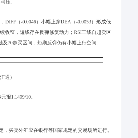
期强压。
FF（-0.0046）小幅上穿DEA（-0.0053）形成低
续收窄，短线存在反弹修复动力；RSI三线自超卖区
6，未触及70超买区间，短期反弹仍有小幅上行空间。
汇通）
报1.1409/10。
定，买卖外汇应在银行等国家规定的交易场所进行。