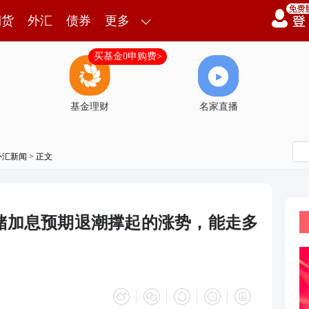
期货
外汇
债券
更多
买基金0申购费>
基金理财
名家直播
外汇新闻
> 正文
储加息预期退潮撑起的涨势，能走多