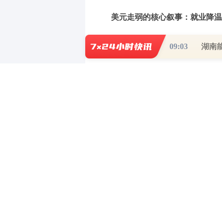
美元走弱的核心叙事：就业降温
09:03
英镑兑美元本轮九连阳的核心驱
过去数周，市场参与者曾一度为
正在瓦解这一预期。
就业市场是第一个裂痕。 最新
均低于华尔街预期。就业增长的温和
劳动力市场过热驱动的通胀压力产生
际走软直接降低了激进加息的必要性
原油价格则是第二个变量。 O