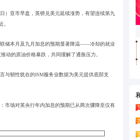
7日）亚市早盘，英镑兑美元延续涨势，有望连续第九
附近。
联储本月及九月加息的预期显著降温——冷却的就业
协议推动的原油价格暴跌，共同缓解了通胀压力。
言与韧性犹在的ISM服务业数据为美元提供底部支
：市场对英央行年内加息的预期已从两次骤降至仅有