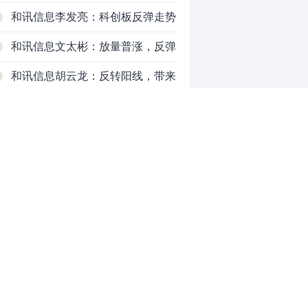
下跌！注意今天这么走！
和讯信息李发亮：科创板反弹走势
表现亮眼
和讯信息文太彬：放量普涨，反弹
空间及应对策略？
和讯信息胡云龙：反转阳线，带来
的改变
和讯信息王海洋：大盘中阳突破
3770，科技持续反弹，秋季行情启
和讯信息盖祎楠：市场放量反攻，
动？
科创赛道迎来强势爆发
和讯信息李炜：变盘成功了吗？短
线如何应对
和讯信息贾善峰：光模块长期看
0
好，但今天真别急！
推荐阅读
均胜电子：1.55亿股H股招股，多