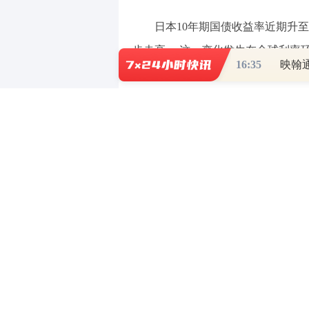
日本10年期国债收益率近期升至
步走高。 这一变化发生在全球利率
16:35
映翰通
增加的压力传导至国际市场。知名机
因素来自地缘相关能源成本推升的通
日债收益率上行对日元的影响并
直接的一条：收益率抬升缩小了与美
仓，理论上支撑日元走强。第二层，
成拖累，届时
日本央行的政策回应究
持续性
——
主动收紧意味着鹰派信号
不情愿，利好兑现后可能出现反复
。
旬会议存在加息可能性
，这成为当前