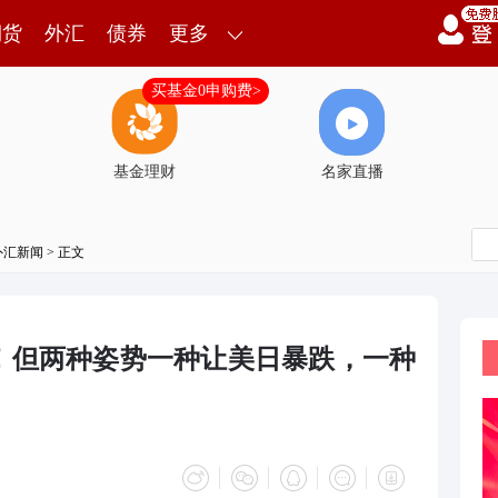
期货
外汇
债券
更多
买基金0申购费>
基金理财
名家直播
外汇新闻
> 正文
！但两种姿势一种让美日暴跌，一种