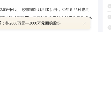
4
2.65%附近，较前期出现明显抬升，30年期品种也同
5
环境收紧的背景下，美国财政赤字扩大和服务债务成本
：拟2000万元—3000万元回购股份
构分析指出，利率上行部分源于持续借贷预期，另有
6
胀压力。
7
8
非单向，而是存在清晰的分层博弈。第一层，也是最
债的利差，套息交易吸引力下降，部分杠杆仓位平
9
若上行过快，可能加剧国内融资成本，对经济增长形
1
竟是“主动出击”还是“被动应对”，将决定日元走向的
确立，利好纵深更大；被动跟进则容易被市场解读为
日本央行需在两者之间做出权衡。
市场预计其6月中
汇率博弈的核心催化剂。