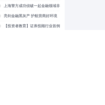
吗？
上海警方成功侦破一起金融领域非
法代理维权敲诈勒索案件
亮剑金融黑灰产 护航营商好环境
——上海普陀严打“代理维权”敲诈
【投资者教育】证券投顾行业首例
犯罪、筑牢金融法治屏障
以敲诈勒索罪定罪的非法代理维权
和讯信息李梦琪：炒股后才明白的
案二审宣判，主犯获刑五年
九个人生道理
和讯信息陈乔文：下半年的行情启
动了
和讯信息张平：A股4连阳后，踏
空怎么办？结构性回补！
和讯信息高璐明：深夜利好！不加
0
息了？周一还能涨吗？
推荐阅读
均胜电子：1.55亿股H股招股，多