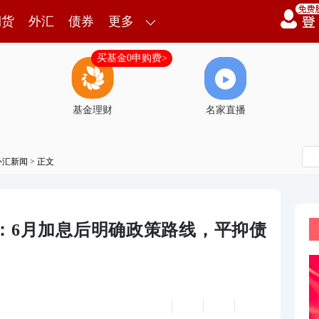
期货
外汇
债券
更多
买基金0申购费>
基金理财
名家直播
外汇新闻
> 正文
：6月加息后明确政策路线，平抑债