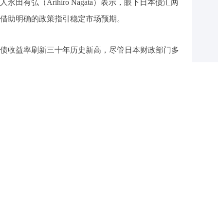
有弘（Arihiro Nagata）表示，眼下日本债汇两
借助明确的政策指引稳定市场预期。
债收益率刷新三十年历史新高，尽管日本财政部门多
趋势未能彻底扭转，再度逼近1美元兑160日元这一关
央行6月落地加息已是大概率事件，6月15日至16日
细化后续货币政策常态化路径。
越详实，长期国债收益率继续冲高的空间就会被显著
额外紧缩信号，只要表态政策方向与当前市场定价基
年内接近两次加息，部分交易还预判央行会在年内落