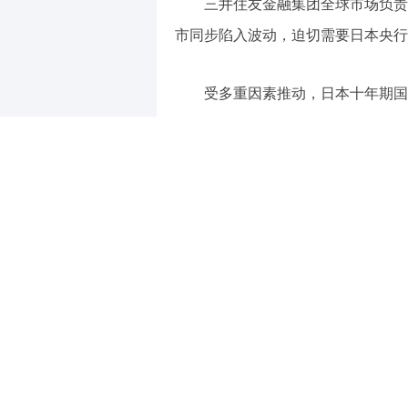
三井住友金融集团全球市场负责人永田
市同步陷入波动，迫切需要日本央行
受多重因素推动，日本十年期国
次动用资金入市干预汇率，日元贬值
键心理点位。
永田有弘在相关访谈中表示，日本
召开的议息会议，最重要的议题便是
他补充说，
央行披露的收紧路线
压缩。
在他看来，央行无需过度释放
本一致即可，目前市场已经提前计价
地更多紧缩操作。