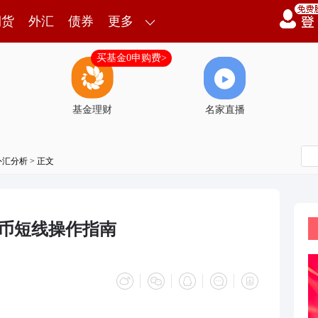
期货
外汇
债券
更多
买基金0申购费>
基金理财
名家直播
外汇分析
> 正文
货币短线操作指南