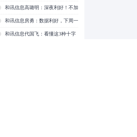
空怎么办？结构性回补！
和讯信息高璐明：深夜利好！不加
息了？周一还能涨吗？
和讯信息房勇：数据利好，下周一
应对方案
和讯信息代国飞：看懂这3种十字
星k线形态
和讯信息吕妮蔓：下周开盘这三个
方向，还有仓位的朋友一定要拿稳
炒股终极奥义：禁止跟任何股
了
票“谈恋爱”
茅台提价后20天：资本市场抢跑，
磨底属于现实
全球AI股集体重估，A股为何调整
0
更深，却率先反弹？
推荐阅读
均胜电子：1.55亿股H股招股，多