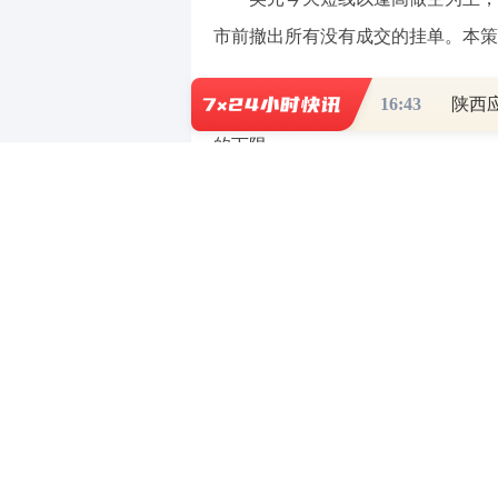
市前撤出所有没有成交的挂单。本策
16:43
陕西
美元指数：可以在98.75---97
的下限。
欧元/美元：可以在1.1780---1
间的上限。
英镑
/美元：可以在1.3610--
间的上限。
美元/
瑞郎
：可以在0.7875--
间的下限。