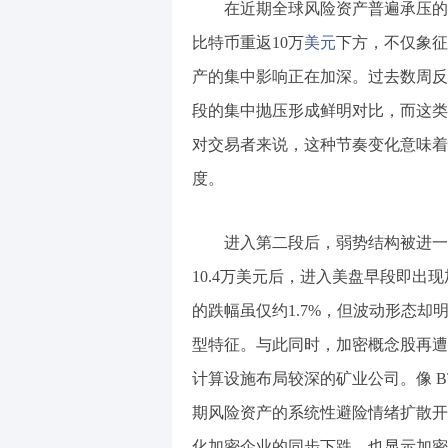
在近期全球风险资产普遍承压的环境
比特币重返10万
美元
下方，不仅象征
产的集中影响正在加深。过去数周反
段的集中抛压形成鲜明对比，而这类
对交易者来说，这种节奏变化意味着
度。
进入第二段后，弱势结构被进一步放
10.4万美元后，进入美盘早段即出
的跌幅虽仅约1.7%，但波动形态却
型特征。与此同时，加密概念股再遭
计算设施布局较深的矿业公司。像 B
期风险资产的系统性避险情绪扩散开来；而 Ga
化加密企业的同步下跌，也显示加密