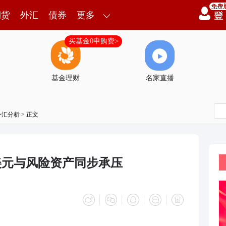
期货
外汇
债券
更多
买基金0申购费>
基金理财
名家直播
外汇分析
> 正文
万美元与风险资产同步承压