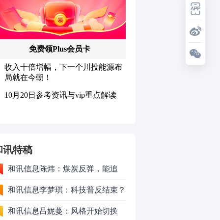
和讯特稿
和讯信息陈炜：煤炭反弹，能追
吗？八月主线看哪？
和讯信息李梦琪：科技普反结束？
和讯信息吕妮蔓：风格开始切换