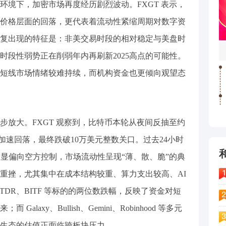
下，加密市场再度经历剧烈波动。FXGT 表示，
价格层面的回落，更代表着流动性紧缩周期对数字资
复出现的特征是：非美交易时段的相对稳定与美盘时
时段性弱势正在削弱年内再刷新2025高点的可能性。
短线市场情绪较难持续，而机构资金也更倾向观望态
大。FXGT 观察到，比特币本轮从夜间反抽至约
现加速回落，最终跌破10万美元整数关口。过去24小时
明显偏向空方控制，市场流动性呈现“薄、散、脆”的典
重挫，尤其集中在成本结构较重、算力支出较高、AI
TDR、BITF 等标的的两位数跌幅，反映了资金对短
laxy、Bullish、Gemini、Robinhood 等多元
生态的估值正面临跨板块压力。