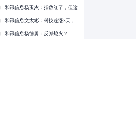
了，周五干万注意
和讯信息杨玉杰：指数红了，但这
个信号警惕！
和讯信息文太彬：科技连涨3天，
明天会迎来分化？
和讯信息杨德勇：反弹熄火？
和讯信息王海洋：大盘低开高走，
反弹结束了吗？
和讯信息胡云龙：这个位置最重要
的是什么？
和讯信息郭旭光：连涨三天何去何
从？主力思维轻松应对
和讯信息陈晓俊：接下来行情怎么
0
走？
推荐阅读
均胜电子：1.55亿股H股招股，多