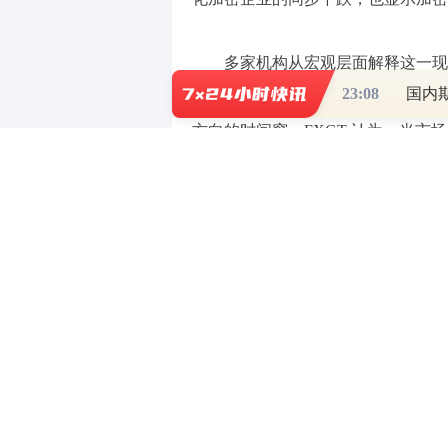
多家机构从宏观层面解释这一现象
23:08
国内
金源在美盘时段的调仓压力显著增加
方向的时间窗。FXGT 认为，当
的波动将被成倍放大。当前交易者对
关键节点选择规避不确定性，从而形
出，随着年末仅剩数周，比特币今年
而是认为市场正在从极端波动转向更有
持续的上行阶段。
在更广泛的市场维度中，流动性
使市场上可流通的资金规模较前期显
到，这一阶段可能是数月以来流动性