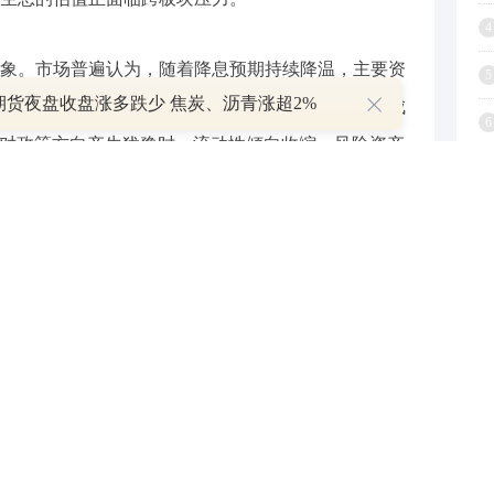
4
。市场普遍认为，随着降息预期持续降温，主要资
5
期货夜盘收盘涨多跌少 焦炭、沥青涨超2%
，而这恰恰是加密资产交易最活跃、价格最容易形成
6
市场对政策方向产生犹豫时，流动性倾向收缩，风险资产
7
下月降息的概率预期大约维持在五五开，使得资金在
成比特币持续在高位区域遇阻的局面。部分分析师指
8
的年度高点大概率已经出现；但这种判断并非悲观，
9
节奏的中期上涨趋势，2026 年或许将成为更温和而
1
状况成为关键变量。近期财政端
数据
呈现短期盈余，
著下降，导致跨资产风险偏好整体弱化。机构观察
最紧张的时期之一。FXGT 表示，从资金流动结构来