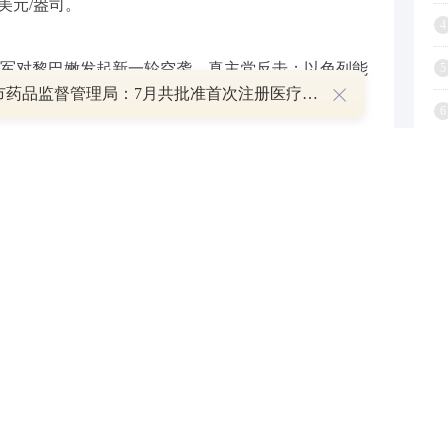
2美元/盎司。
4
军对黎巴嫩发起新一轮空袭，真主党反击；以色列能
5
上海市药品监督管理局：7月共批准首次注册医疗器械产品28项
在桌面上，包括打击核设施。
6
7
ax Layton预测，在接下来的6至12个月内，黄金价
8
美欧经济面临较大不确定性的背景下，黄金作为保值资
强。Layton进一步指出，预计在未来三个月内，银价
9
平。
1
上周五油价继续下跌，WTI原油最终收跌1.94%，
4%，报72.87美元/桶。