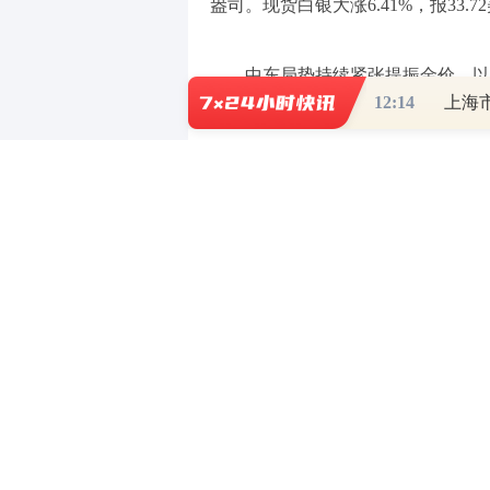
盎司。现货白银大涨6.41%，报33.7
中东局势持续紧张提振金价，以
12:14
源部长称，所有应对伊朗的方案都摆
花旗银行全球大宗商品研究负责人M
格有望攀升至3000美元/盎司。在
产，其ETF和投资需求预计将得到增
将显著上涨，达到35美元/盎司的水
2.原油
因市场担忧全球需求前景等因素，
报68.79美元/桶；布伦特原油收跌1.7