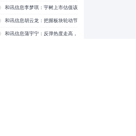
情
和讯信息李梦琪：宇树上市估值该
给多少
和讯信息胡云龙：把握板块轮动节
奏，杜绝盲目追涨杀跌
和讯信息蒲宇宁：反弹热度走高，
切勿盲目追涨
和讯信息陈爱国：下周重点关注两
个方向
和讯信息高璐明：注意！这四大消
息将影响周一走势！
和讯信息陆润凯：周末消息来了，
下周展望
和讯信息李志文：周一，行情走势
0
提前说
推荐阅读
均胜电子：1.55亿股H股招股，多