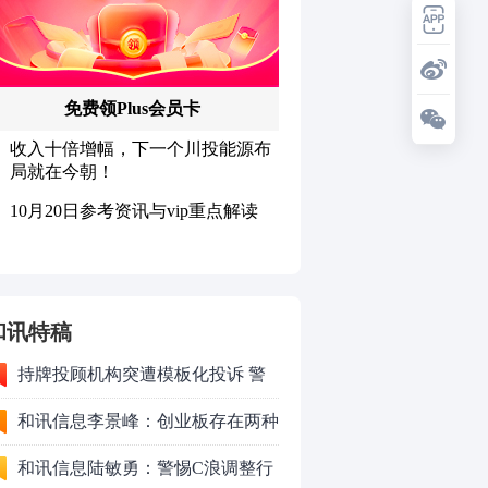
和讯特稿
持牌投顾机构突遭模板化投诉 警
方重拳打击不法“代理维权”黑灰产
和讯信息李景峰：创业板存在两种
演绎路径
和讯信息陆敏勇：警惕C浪调整行