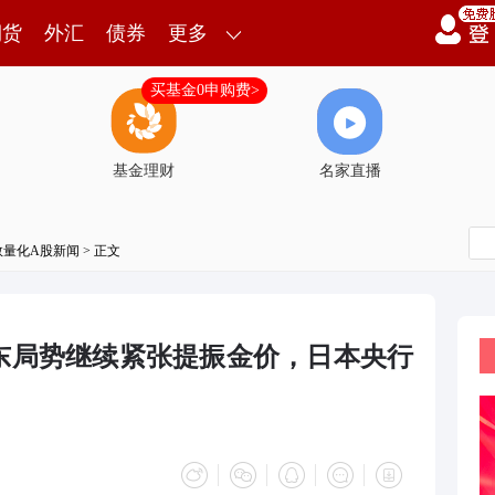
期货
外汇
债券
更多
买基金0申购费>
基金理财
名家直播
数量化A股新闻
> 正文
中东局势继续紧张提振金价，日本央行