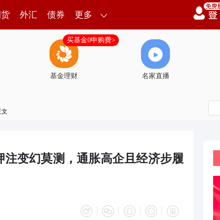
期货
外汇
债券
更多
买基金0申购费>
基金理财
名家直播
正文
押注变幻莫测，通胀高企且经济步履