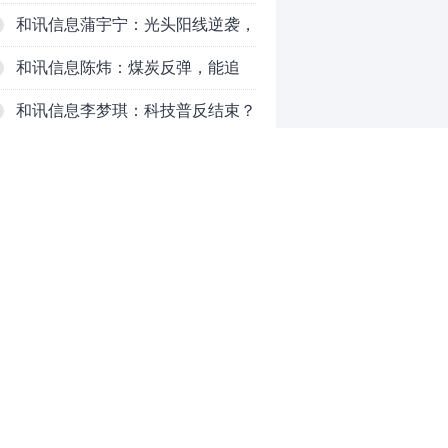
对待？
和讯信息蒲宇宁：光头阳线逆袭，
新主线已浮现？周五大盘怎么走？
和讯信息陈炜：煤炭反弹，能追
吗？八月主线看哪？
和讯信息李梦琪：科技普反结束？
和讯信息吕妮蔓：风格开始切换
了，周五干万注意
和讯信息杨玉杰：指数红了，但这
个信号警惕！
和讯信息文太彬：科技连涨3天，
明天会迎来分化？
和讯信息杨德勇：反弹熄火？
0