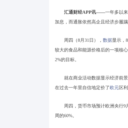
汇通财经APP讯——
一年多以来
加息，而通胀依然高企且经济步履蹒
周四（8月31日），
数据
显示，8
较大的食品和能源价格后的一项核心指
2%的目标。
就在商业活动数据显示经济前景
在过去一年里自信地定价了
欧元
区利
周四，货币市场预计欧洲央行9月
周的60%。