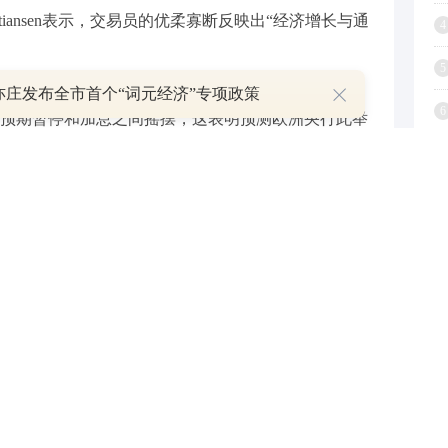
istiansen表示，交易员的优柔寡断反映出“经济增长与通
4
5
亦庄发布全市首个“词元经济”专项政策
6
预期暂停和加息之间摇摆，这表明预测欧洲央行此举
7
8
9
1