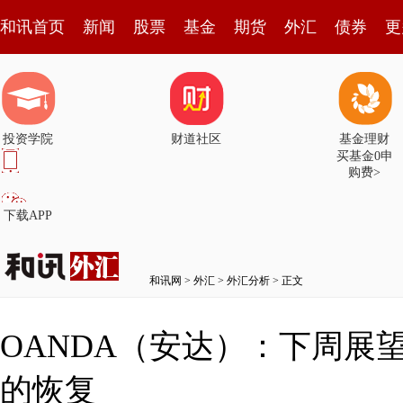
和讯首页
新闻
股票
基金
期货
外汇
债券
更
投资学院
财道社区
基金理财
买基金0申
购费>
下载APP
和讯网
>
外汇
>
外汇分析
> 正文
OANDA（安达）：下周展
的恢复