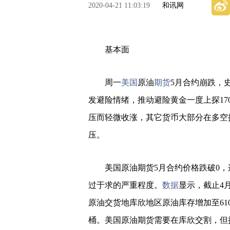
2020-04-21 11:03:19
和讯网
基本面
周一
美国
原油
期货
5月合约崩跌，史
发避险情绪，推动避险黄金一度上探17
压而轻微收涨，其它货币大部分在多空
压。
美国原油期货5月合约价格跌破0，
过于求的严重程度。
数据
显示，截止4
原油交货地库欣地区原油库存增加至610
桶。美国原油期货需要在库欣交割，但持