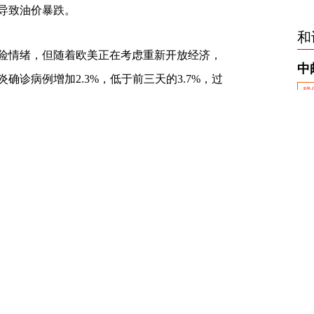
导致油价暴跌。
和
险情绪，但随着欧美正在考虑重新开放经济，
确诊病例增加2.3%，低于前三天的3.7%，过
的6.7%有所下滑。市场情绪整体仍表现稳定，
国缺乏重要事件推动的情况下，市场将可能维
限产问题，可能投票出结果。油价的走势对
是短暂的。日内关注英国就业报告和
加拿大
零