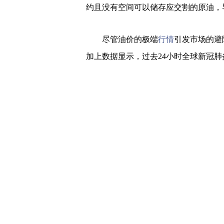
约且没有空间可以储存应交割的原油，
尽管油价的极端
行情
引发市场的避
加上数据显示，过去24小时全球新冠肺炎
去三天死亡病例增幅为4%，较前一周期
各主要货币对总体波动有限，预计在美
持震荡。
日内美国得州原油监管机构讨论原油
加元的影响较大，而黄金受到的推动料
售销售数据。
技术面