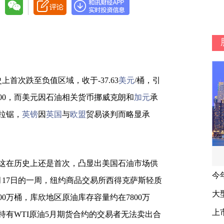
上首次跌至负值区域，收于-37.63
美元
/桶，引
00，而美元因石油相关货币挪威克朗和
加元
承
拉锯，
英镑
因
英国
与
欧盟
贸易谈判而略显承
这在历史上还是首次，凸显出美国石油市场供
月17日的一周，纽约商品交易所西得克萨斯轻质
0万桶，库欣地区原油库存容量约在7800万
有WTI原油5月期货合约的交易者无法卖出合