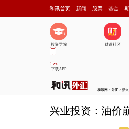
和讯首页
新闻
股票
基金
投资学院
财道社区
下载APP
和讯网
>
外汇
>
活久
兴业投资：油价崩