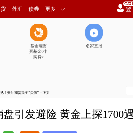
期货
外汇
债券
更多
基金理财
名家直播
买基金0申
购费>
见！美油期货跌至“负值”
> 正文
盘引发避险 黄金上探1700