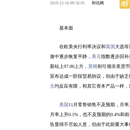
2019-12-16 09:56:05
和讯网
基本面
在欧美央行利率决议和
英国
大选等
激中逐步恢复平静，
美元
指数逐步回补
新站上97.00上方，
英镑
则引领非美货币
宣布达成一阶段贸易协议，但由于缺乏
元
均反应有限，和其它资本产品一样，
美国
11月零售销售不及预期，月率上
月率上升0.1%，也不及预期的0.4%
告显得不尽如人意，但由于此前重大事