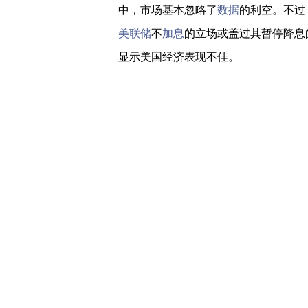
中，市场基本忽略了
数据
的利空。不过
美联储
不
加息
的立场或盖过其暂停降息
显示美国经济表现不佳。
英国大选的投票结果全部出炉，结
大选，比其他政党的总和多80个；这是自
多席位。约翰逊将带领英国在1月31日
败，较上次大选丢失了63票，工党党
尽快脱欧的诉求，不过，尽管约翰逊获
与
欧盟
进行贸易谈判，这意味着英国脱
步恢复震荡格局。
日内欧美将公布新一轮PMI数据，