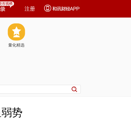
注册
量化精选
显弱势