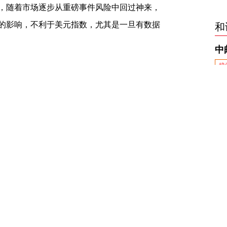
，随着市场逐步从重磅事件风险中回过神来，
的影响，不利于美元指数，尤其是一旦有数据
和
果显示，
约翰
逊所在的保守党获得了365票赢得
1987年玛格丽特·
撒切尔
以来保守党取得的最
前完成脱欧。主要反对党工党仅获得199票惨
首科尔宾辞职。此次投票结果反映了英国选民对
得绝对胜利，但其仍需要在明年底过渡期之前
欧的不确定性仍存，英镑在短暂的狂欢后或逐
预计在上周五的调整后，市场将重新关注经济