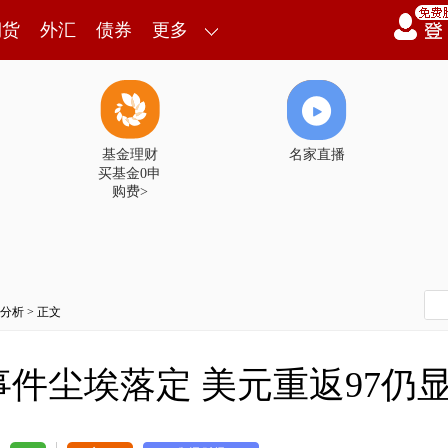
期货
外汇
债券
更多
基金理财
名家直播
买基金0申
购费>
分析
> 正文
件尘埃落定 美元重返97仍