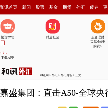
和讯首页
新闻
股票
基金
期货
外汇
债券
更
投资学院
财道社区
基金理财
买基金0申
购费>
下载APP
和讯网
>
外汇
>
外汇分析
> 正文
嘉盛集团：直击A50-全球