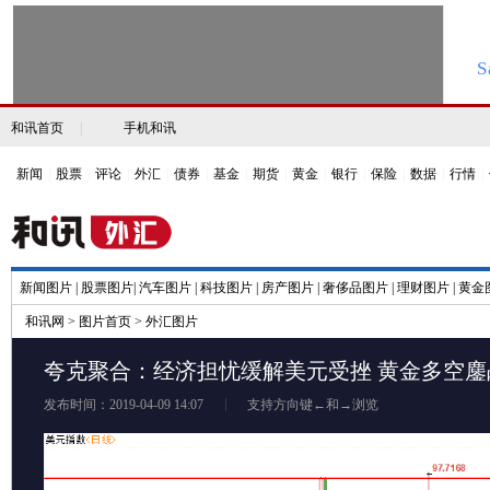
和讯首页
|
手机和讯
新闻
|
股票
|
评论
|
外汇
|
债券
|
基金
|
期货
|
黄金
|
银行
|
保险
|
数据
|
行情
|
新闻图片
|
股票图片
|
汽车图片
|
科技图片
|
房产图片
|
奢侈品图片
|
理财图片
|
黄金
和讯网
>
图片首页
>
外汇图片
夸克聚合：经济担忧缓解美元受挫 黄金多空鏖战
发布时间：2019-04-09 14:07
支持方向键←和→浏览