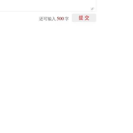
500
提 交
还可输入
字
剩下
100
条评论
讯网无关。和讯网站对文中陈述、观点判断保持中立，不对所包含内容的准确性、可靠
仅作参考，并请自行承担全部责任。