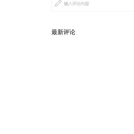
最新评论
查看
热门关注
【免责声明】本文仅代表作者本人观点，与和