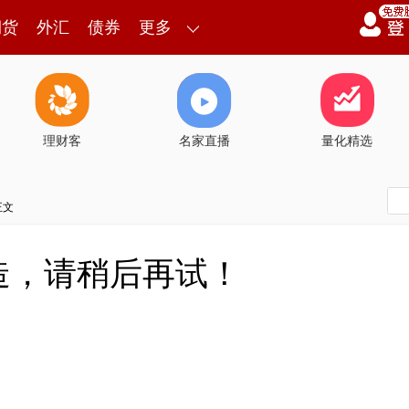
期货
外汇
债券
更多
理财客
名家直播
量化精选
正文
造，请稍后再试！