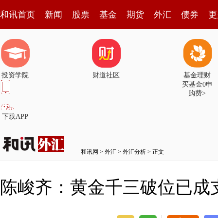
和讯首页
新闻
股票
基金
期货
外汇
债券
更
投资学院
财道社区
基金理财
买基金0申
购费>
下载APP
和讯网
>
外汇
>
外汇分析
> 正文
陈峻齐：黄金千三破位已成支