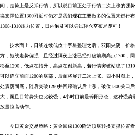
间，走势上是反弹行情，所以说目前正处于行情二次上涨的强势
换支撑位置1300附近时仍才是我们现在主要做多的位置来进行
1308-1310压力位置，日内触及可以尝试轻仓空布局即可！
技术面上，日线连续低位十字星整理之后，双阳夹阴，价格站稳
方，短线走势偏强，且经过隔夜上涨已经打破前期高点1300，同时
移至1290，低点在抬升，高点在创新高，若行情突破站稳了131
可以确立前面1280的底部，后面将展开二次上涨。四小时图上，行情在
处震荡固底，随后突破1290并回踩确认后上涨，破位1300关口
大，而且目前势头也比较强，4小时目前是碎阳形态，这种强势
放量拉高动作。
今日黄金交易策略：黄金回踩1300附近顶底转换支撑位置看涨，