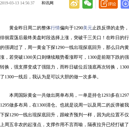
2019-03-13 14:56:37
和讯网
黄金昨日周二的整体
行情
偏向于1290
美元
止跌反弹的走势，
徘徊震荡后最终美盘时段选择上涨，突破千三关口！在昨日的行
的强调过了，周一黄金下探1290一线出现探底回升，那么日内黄金
涨，若突破1300关口则继续顺势看涨即可，1300是前期下跌的
转换，强支撑变成了强阻力，而昨日破位后顶底再次转换，130
了1300一线后，我认为是可以大胆的做一次多单。
本周国际黄金一共做出两单布局，一单是持仓1293多在129
1295做多布局，在1300清仓。也就是说周一以及周二的反弹被
下探1290一线出现探底回升，跟峻齐预判一样，因为此位置不
上周五非农的起涨点，支撑作用不言而喻，隔夜拉升已经打破了129