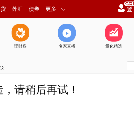
期货
外汇
债券
更多
理财客
名家直播
量化精选
正文
造，请稍后再试！