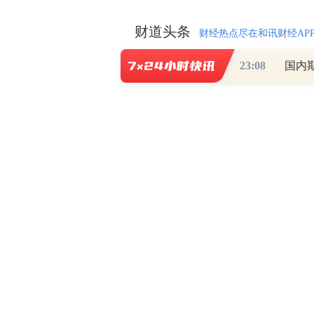
财道头条
财经热点尽在和讯财经AP
23:08
国内
秦蠡论股专栏 07-
【日报】弹
脱水君 07-15 0
【日报】底
脱水君 07-14 0