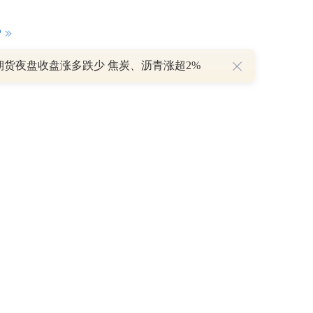
P
期货夜盘收盘涨多跌少 焦炭、沥青涨超2%
重磅利好刺激叠加估值修复预期 主力逆势抄底一只中药龙头股
16 07:29
簧没坏，只是暂时被压住
8:13
部区间已探明，但过程不会一帆风顺
7:48