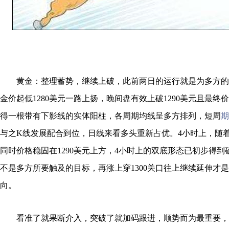
黄金：整理蓄势，继续上破，此前两日的运行就是为多方的
金价起低1280美元一路上扬，晚间盘有效上破1290美元且最终
得一根带有下影线的实体阳柱，各周期均线呈多方排列，短周
期
与之K线发展配合到位，日线来看多头重新占优。4小时上，随
同时价格稳固在1290美元上方，4小时上的双底形态已初步得到确
不是多方所要触及的目标，再涨上穿1300关口往上继续延伸才
向。
看准了就果断介入，突破了就加码跟进，顺势而为最重要，