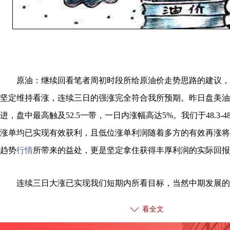
原油：继续回看笔者周初时段所给原油价走势思路的建议，起
坚定维持看涨，连续三日的强涨完全符合我所预期。昨日盘美油
进，盘中最高触及52.5一带，一日内涨幅高达5%。我们于48.3-48.7
涨单均已实现有效获利，且低位涨单利润随着多方的有效再涨将
趋势
行情
所带来的益处，更是坚定拿住获得丰厚利润的实际回报
连续三日大涨已实现我们短期内所看目标，当然中期发展的
提及，相信不久的时间定会看到。日线方面连续多根阳K排列形
看全文
氛围，各周期均线配合上扬，不过短周期指标上行势能有所减缓