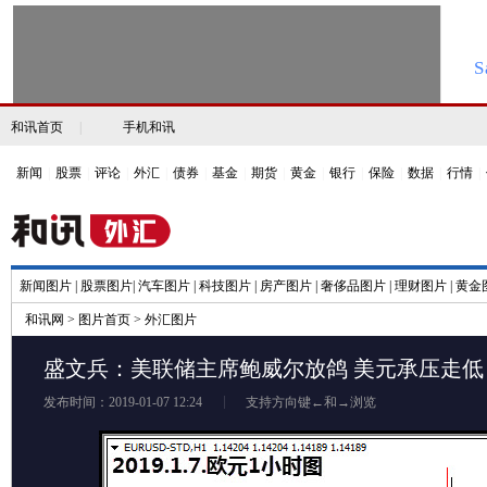
和讯首页
|
手机和讯
新闻
|
股票
|
评论
|
外汇
|
债券
|
基金
|
期货
|
黄金
|
银行
|
保险
|
数据
|
行情
|
新闻图片
|
股票图片
|
汽车图片
|
科技图片
|
房产图片
|
奢侈品图片
|
理财图片
|
黄金
和讯网
>
图片首页
>
外汇图片
盛文兵：美联储主席鲍威尔放鸽 美元承压走低
发布时间：2019-01-07 12:24
支持方向键←和→浏览