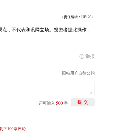
（责任编辑：HF120）
观点，不代表和讯网立场。投资者据此操作，
举报
跟帖用户自律公约
500
提 交
还可输入
字
剩下
100
条评论