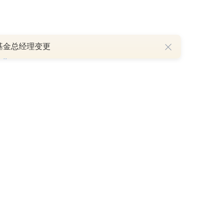
基金总经理变更
P
重磅利好刺激叠加估值修复预期 主力逆势抄底一只中药龙头股
16 07:29
簧没坏，只是暂时被压住
8:13
部区间已探明，但过程不会一帆风顺
7:48