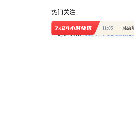
热门关注
11:05
国融
财道头条
财经热点尽在和讯财经AP
秦蠡论股专栏 07-
【日报】弹
脱水君 07-15 0
【日报】底
脱水君 07-14 0