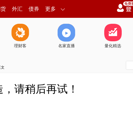
期货
外汇
债券
更多
理财客
名家直播
量化精选
正文
造，请稍后再试！